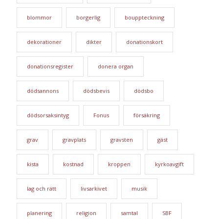
blommor
borgerlig
bouppteckning
dekorationer
dikter
donationskort
donationsregister
donera organ
dödsannons
dödsbevis
dödsbo
dödsorsaksintyg
Fonus
försäkring
grav
gravplats
gravsten
gäst
kista
kostnad
kroppen
kyrkoavgift
lag och rätt
livsarkivet
musik
planering
religion
samtal
SBF