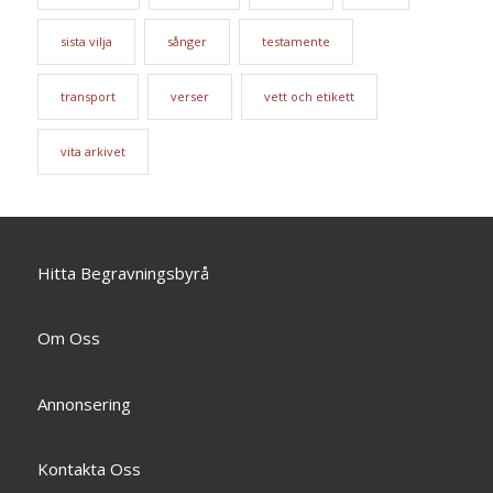
sista vilja
sånger
testamente
transport
verser
vett och etikett
vita arkivet
Hitta Begravningsbyrå
Om Oss
Annonsering
Kontakta Oss