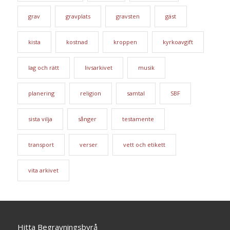
grav
gravplats
gravsten
gäst
kista
kostnad
kroppen
kyrkoavgift
lag och rätt
livsarkivet
musik
planering
religion
samtal
SBF
sista vilja
sånger
testamente
transport
verser
vett och etikett
vita arkivet
Hitta Begravningsbyrå