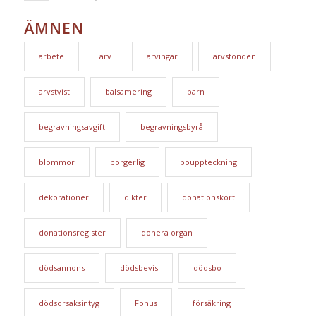
ÄMNEN
arbete
arv
arvingar
arvsfonden
arvstvist
balsamering
barn
begravningsavgift
begravningsbyrå
blommor
borgerlig
bouppteckning
dekorationer
dikter
donationskort
donationsregister
donera organ
dödsannons
dödsbevis
dödsbo
dödsorsaksintyg
Fonus
försäkring