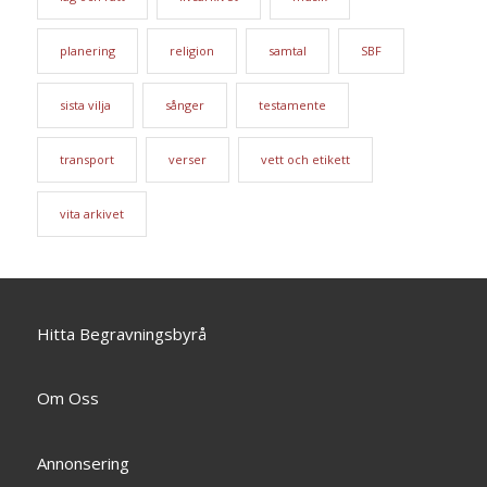
planering
religion
samtal
SBF
sista vilja
sånger
testamente
transport
verser
vett och etikett
vita arkivet
Hitta Begravningsbyrå
Om Oss
Annonsering