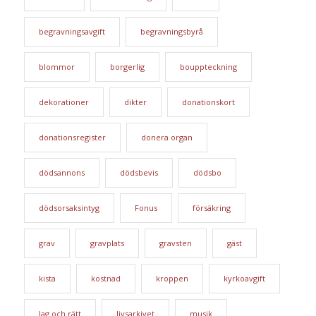
begravningsavgift
begravningsbyrå
blommor
borgerlig
bouppteckning
dekorationer
dikter
donationskort
donationsregister
donera organ
dödsannons
dödsbevis
dödsbo
dödsorsaksintyg
Fonus
försäkring
grav
gravplats
gravsten
gäst
kista
kostnad
kroppen
kyrkoavgift
lag och rätt
livsarkivet
musik