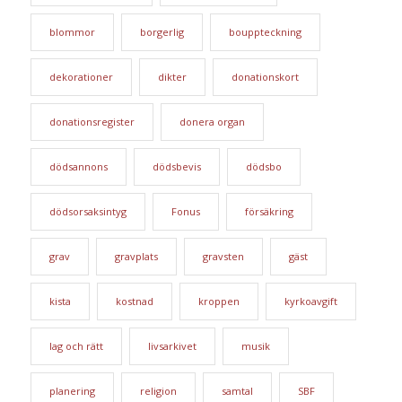
blommor
borgerlig
bouppteckning
dekorationer
dikter
donationskort
donationsregister
donera organ
dödsannons
dödsbevis
dödsbo
dödsorsaksintyg
Fonus
försäkring
grav
gravplats
gravsten
gäst
kista
kostnad
kroppen
kyrkoavgift
lag och rätt
livsarkivet
musik
planering
religion
samtal
SBF