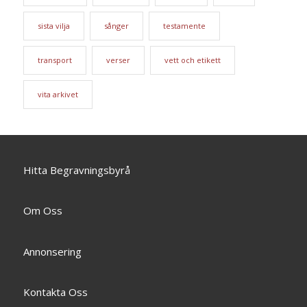
sista vilja
sånger
testamente
transport
verser
vett och etikett
vita arkivet
Hitta Begravningsbyrå
Om Oss
Annonsering
Kontakta Oss