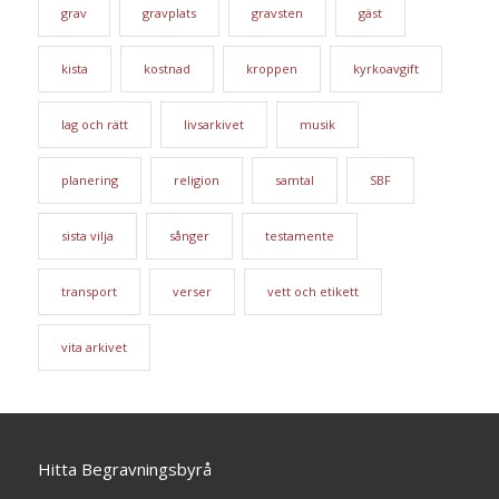
grav
gravplats
gravsten
gäst
kista
kostnad
kroppen
kyrkoavgift
lag och rätt
livsarkivet
musik
planering
religion
samtal
SBF
sista vilja
sånger
testamente
transport
verser
vett och etikett
vita arkivet
Hitta Begravningsbyrå