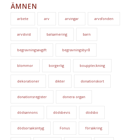
ÄMNEN
arbete
arv
arvingar
arvsfonden
arvstvist
balsamering
barn
begravningsavgift
begravningsbyrå
blommor
borgerlig
bouppteckning
dekorationer
dikter
donationskort
donationsregister
donera organ
dödsannons
dödsbevis
dödsbo
dödsorsaksintyg
Fonus
försäkring