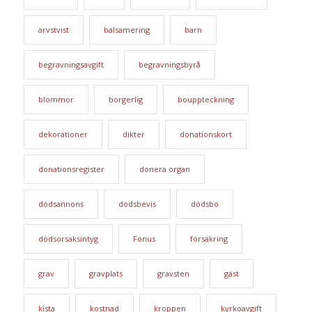
arvstvist
balsamering
barn
begravningsavgift
begravningsbyrå
blommor
borgerlig
bouppteckning
dekorationer
dikter
donationskort
donationsregister
donera organ
dödsannons
dödsbevis
dödsbo
dödsorsaksintyg
Fonus
försäkring
grav
gravplats
gravsten
gäst
kista
kostnad
kroppen
kyrkoavgift