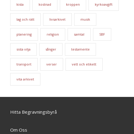
kista
kostnad
kroppen
kyrkoavgift
lag och rätt
livsarkivet
musik
planering
religion
samtal
SBF
sista vilja
sånger
testamente
transport
verser
vett och etikett
vita arkivet
Hitta Begravningsbyrå
Om Oss