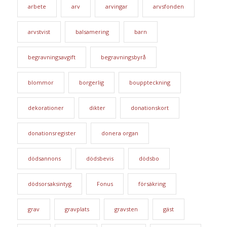
arbete
arv
arvingar
arvsfonden
arvstvist
balsamering
barn
begravningsavgift
begravningsbyrå
blommor
borgerlig
bouppteckning
dekorationer
dikter
donationskort
donationsregister
donera organ
dödsannons
dödsbevis
dödsbo
dödsorsaksintyg
Fonus
försäkring
grav
gravplats
gravsten
gäst