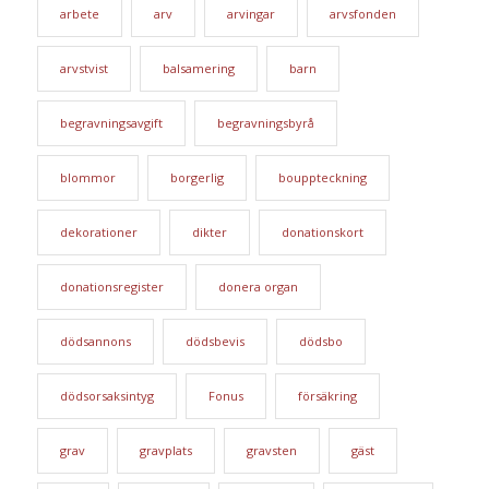
arbete
arv
arvingar
arvsfonden
arvstvist
balsamering
barn
begravningsavgift
begravningsbyrå
blommor
borgerlig
bouppteckning
dekorationer
dikter
donationskort
donationsregister
donera organ
dödsannons
dödsbevis
dödsbo
dödsorsaksintyg
Fonus
försäkring
grav
gravplats
gravsten
gäst