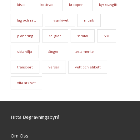
kista
kostnad
kroppen
kyrkoavgift
lag och rätt
livsarkivet
musik
planering
religion
samtal
SBF
sista vilja
sånger
testamente
transport
verser
vett och etikett
vita arkivet
Hitta Begravningsbyrå
Om Oss