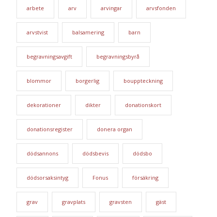
arbete
arv
arvingar
arvsfonden
arvstvist
balsamering
barn
begravningsavgift
begravningsbyrå
blommor
borgerlig
bouppteckning
dekorationer
dikter
donationskort
donationsregister
donera organ
dödsannons
dödsbevis
dödsbo
dödsorsaksintyg
Fonus
försäkring
grav
gravplats
gravsten
gäst