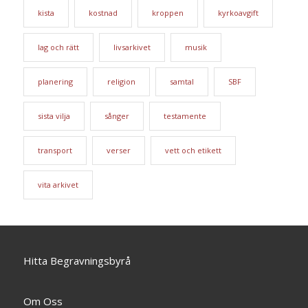
kista
kostnad
kroppen
kyrkoavgift
lag och rätt
livsarkivet
musik
planering
religion
samtal
SBF
sista vilja
sånger
testamente
transport
verser
vett och etikett
vita arkivet
Hitta Begravningsbyrå
Om Oss