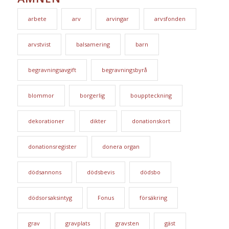
arbete
arv
arvingar
arvsfonden
arvstvist
balsamering
barn
begravningsavgift
begravningsbyrå
blommor
borgerlig
bouppteckning
dekorationer
dikter
donationskort
donationsregister
donera organ
dödsannons
dödsbevis
dödsbo
dödsorsaksintyg
Fonus
försäkring
grav
gravplats
gravsten
gäst