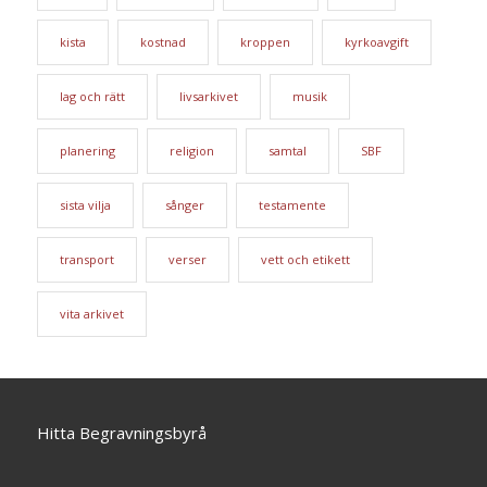
kista
kostnad
kroppen
kyrkoavgift
lag och rätt
livsarkivet
musik
planering
religion
samtal
SBF
sista vilja
sånger
testamente
transport
verser
vett och etikett
vita arkivet
Hitta Begravningsbyrå