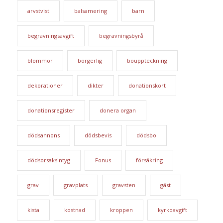
arvstvist
balsamering
barn
begravningsavgift
begravningsbyrå
blommor
borgerlig
bouppteckning
dekorationer
dikter
donationskort
donationsregister
donera organ
dödsannons
dödsbevis
dödsbo
dödsorsaksintyg
Fonus
försäkring
grav
gravplats
gravsten
gäst
kista
kostnad
kroppen
kyrkoavgift