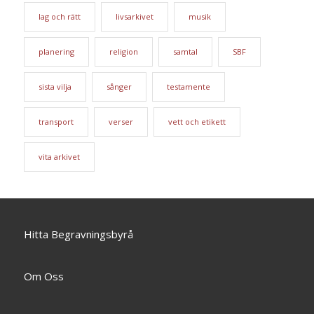
lag och rätt
livsarkivet
musik
planering
religion
samtal
SBF
sista vilja
sånger
testamente
transport
verser
vett och etikett
vita arkivet
Hitta Begravningsbyrå
Om Oss