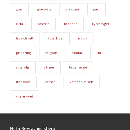
grav
gravplats
gravsten
gäst
kista
kostnad
kroppen
kyrkoavgift
lag och rätt
livsarkivet
musik
planering
religion
samtal
SBF
sista vilja
sånger
testamente
transport
verser
vett och etikett
vita arkivet
Hitta Begravningsbyrå