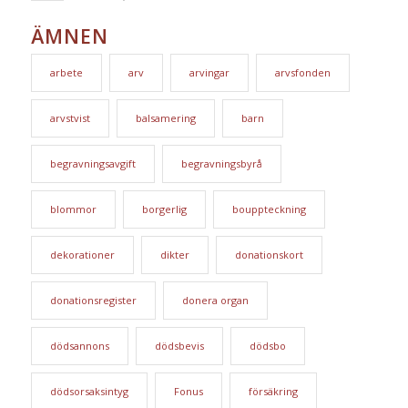
ÄMNEN
arbete
arv
arvingar
arvsfonden
arvstvist
balsamering
barn
begravningsavgift
begravningsbyrå
blommor
borgerlig
bouppteckning
dekorationer
dikter
donationskort
donationsregister
donera organ
dödsannons
dödsbevis
dödsbo
dödsorsaksintyg
Fonus
försäkring