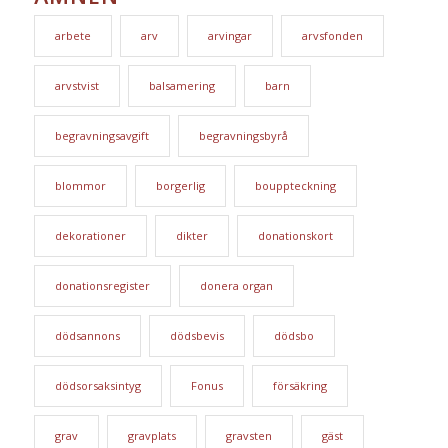
arbete
arv
arvingar
arvsfonden
arvstvist
balsamering
barn
begravningsavgift
begravningsbyrå
blommor
borgerlig
bouppteckning
dekorationer
dikter
donationskort
donationsregister
donera organ
dödsannons
dödsbevis
dödsbo
dödsorsaksintyg
Fonus
försäkring
grav
gravplats
gravsten
gäst