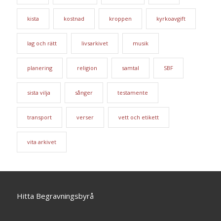
kista
kostnad
kroppen
kyrkoavgift
lag och rätt
livsarkivet
musik
planering
religion
samtal
SBF
sista vilja
sånger
testamente
transport
verser
vett och etikett
vita arkivet
Hitta Begravningsbyrå