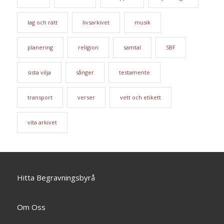
lag och rätt
livsarkivet
musik
planering
religion
samtal
SBF
sista vilja
sånger
testamente
transport
verser
vett och etikett
vita arkivet
Hitta Begravningsbyrå
Om Oss