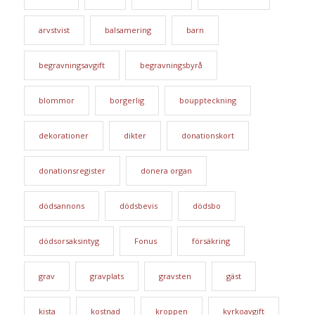
arvstvist
balsamering
barn
begravningsavgift
begravningsbyrå
blommor
borgerlig
bouppteckning
dekorationer
dikter
donationskort
donationsregister
donera organ
dödsannons
dödsbevis
dödsbo
dödsorsaksintyg
Fonus
försäkring
grav
gravplats
gravsten
gäst
kista
kostnad
kroppen
kyrkoavgift