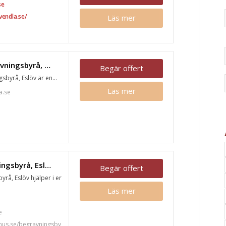
se
vendla.se/
Läs mer
Nilssons Begravningsbyrå, Eslöv
Begär offert
sbyrå, Eslöv är en...
Läs mer
a.se
Fonus begravningsbyrå, Eslöv
Begär offert
rå, Eslöv hjälper i er
Läs mer
7
e
nus.se/begravningsby