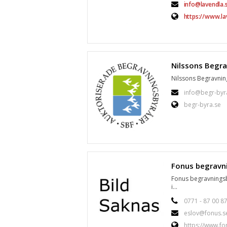
info@lavendla.
https://www.la
Nilssons Begravning
info@begr-byr
begr-byra.se
Fonus begravningsby
i...
0771 - 87 00 8
eslov@fonus.s
https://www.fo