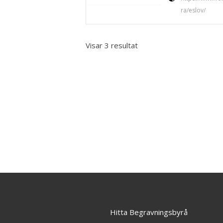
ra/eslov/
Visar 3 resultat
Hitta Begravningsbyrå