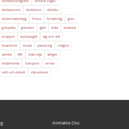
donationsregister
donera organ
dödsannons
dödsbevis
dödsbo
dödsorsaksintyg
Fonus
försäkring
grav
gravplats
gravsten
gäst
kista
kostnad
kroppen
kyrkoavgift
lag och rätt
livsarkivet
musik
planering
religion
samtal
SBF
sista vilja
sånger
testamente
transport
verser
vett och etikett
vita arkivet
ng
Kontakta Oss