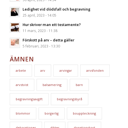
Ledighet vid dödsfall och begravning
25 april, 2023 - 14:05
Hur skriver man ett testamente?
11 mars, 2023 - 11:38
Förskott på arv – detta gäller
5 februari, 2023 - 13:30
ÄMNEN
arbete
arv
arvingar
arvsfonden
arvstvist
balsamering
barn
begravningsavgift
begravningsbyrå
blommor
borgerlig
bouppteckning
dekorationer
dikter
donationskort