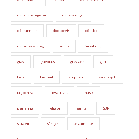
donationsregister
donera organ
dödsannons
dödsbevis
dödsbo
dödsorsaksintyg
Fonus
försäkring
grav
gravplats
gravsten
gäst
kista
kostnad
kroppen
kyrkoavgift
lag och rätt
livsarkivet
musik
planering
religion
samtal
SBF
sista vilja
sånger
testamente