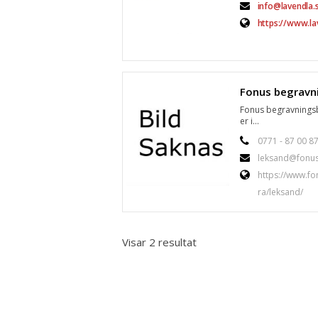
info@lavendla.
https://www.la
Fonus begravningsb
er i...
0771 - 87 00 8
leksand@fonus
https://www.fo
ra/leksand/
Visar 2 resultat