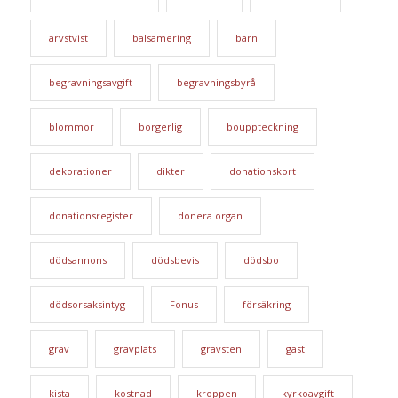
arvstvist
balsamering
barn
begravningsavgift
begravningsbyrå
blommor
borgerlig
bouppteckning
dekorationer
dikter
donationskort
donationsregister
donera organ
dödsannons
dödsbevis
dödsbo
dödsorsaksintyg
Fonus
försäkring
grav
gravplats
gravsten
gäst
kista
kostnad
kroppen
kyrkoavgift