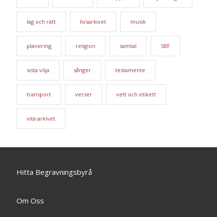
lag och rätt
livsarkivet
musik
planering
religion
samtal
SBF
sista vilja
sånger
testamente
transport
verser
vett och etikett
vita arkivet
Hitta Begravningsbyrå
Om Oss