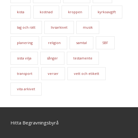
kista
kostnad
kroppen
kyrkoavgift
lag och rätt
livsarkivet
musik
planering
religion
samtal
SBF
sista vilja
sånger
testamente
transport
verser
vett och etikett
vita arkivet
Hitta Begravningsbyrå