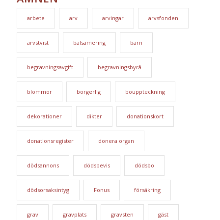
arbete
arv
arvingar
arvsfonden
arvstvist
balsamering
barn
begravningsavgift
begravningsbyrå
blommor
borgerlig
bouppteckning
dekorationer
dikter
donationskort
donationsregister
donera organ
dödsannons
dödsbevis
dödsbo
dödsorsaksintyg
Fonus
försäkring
grav
gravplats
gravsten
gäst