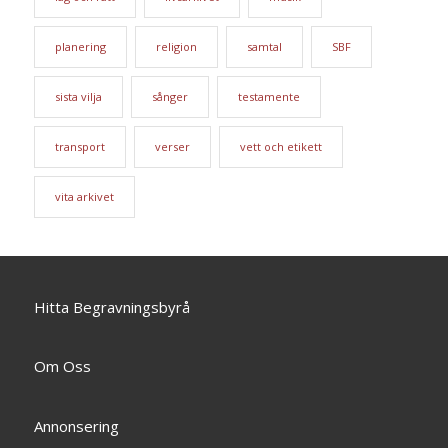
planering
religion
samtal
SBF
sista vilja
sånger
testamente
transport
verser
vett och etikett
vita arkivet
Hitta Begravningsbyrå
Om Oss
Annonsering