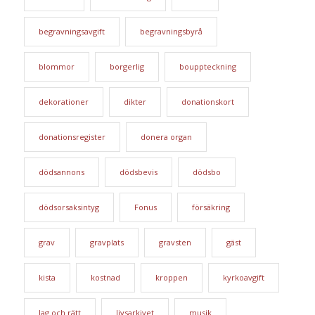
begravningsavgift
begravningsbyrå
blommor
borgerlig
bouppteckning
dekorationer
dikter
donationskort
donationsregister
donera organ
dödsannons
dödsbevis
dödsbo
dödsorsaksintyg
Fonus
försäkring
grav
gravplats
gravsten
gäst
kista
kostnad
kroppen
kyrkoavgift
lag och rätt
livsarkivet
musik