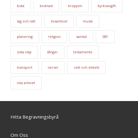
kista
kostnad
kroppen
kyrkoavgift
lag och rätt
livsarkivet
musik
planering
religion
samtal
SBF
sista vilja
sånger
testamente
transport
verser
vett och etikett
vita arkivet
Hitta Begravningsbyrå
Om Oss