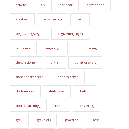
arbete
arv
arvingar
arvsfonden
arvstvist
balsamering
barn
begravningsavgift
begravningsbyrå
blommor
borgerlig
bouppteckning
dekorationer
dikter
donationskort
donationsregister
donera organ
dödsannons
dödsbevis
dödsbo
dödsorsaksintyg
Fonus
försäkring
grav
gravplats
gravsten
gäst