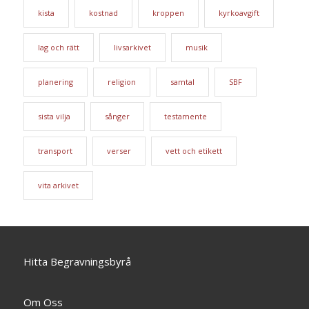
kista
kostnad
kroppen
kyrkoavgift
lag och rätt
livsarkivet
musik
planering
religion
samtal
SBF
sista vilja
sånger
testamente
transport
verser
vett och etikett
vita arkivet
Hitta Begravningsbyrå
Om Oss