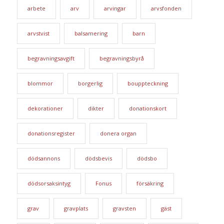
arbete
arv
arvingar
arvsfonden
arvstvist
balsamering
barn
begravningsavgift
begravningsbyrå
blommor
borgerlig
bouppteckning
dekorationer
dikter
donationskort
donationsregister
donera organ
dödsannons
dödsbevis
dödsbo
dödsorsaksintyg
Fonus
försäkring
grav
gravplats
gravsten
gäst