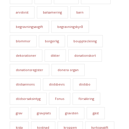
arvstvist
balsamering
barn
begravningsavgift
begravningsbyrå
blommor
borgerlig
bouppteckning
dekorationer
dikter
donationskort
donationsregister
donera organ
dödsannons
dödsbevis
dödsbo
dödsorsaksintyg
Fonus
försäkring
grav
gravplats
gravsten
gäst
kista
kostnad
kroppen
kyrkoavgift