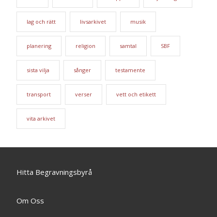
lag och rätt
livsarkivet
musik
planering
religion
samtal
SBF
sista vilja
sånger
testamente
transport
verser
vett och etikett
vita arkivet
Hitta Begravningsbyrå
Om Oss