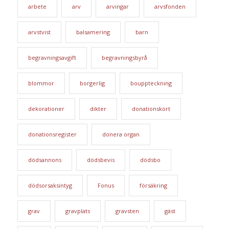
arbete
arv
arvingar
arvsfonden
arvstvist
balsamering
barn
begravningsavgift
begravningsbyrå
blommor
borgerlig
bouppteckning
dekorationer
dikter
donationskort
donationsregister
donera organ
dödsannons
dödsbevis
dödsbo
dödsorsaksintyg
Fonus
försäkring
grav
gravplats
gravsten
gäst