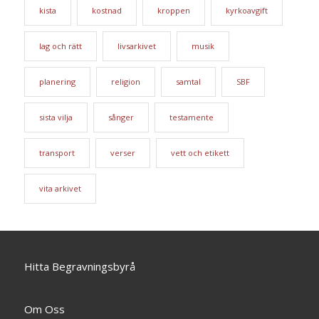
kista
kostnad
kroppen
kyrkoavgift
lag och rätt
livsarkivet
musik
planering
religion
samtal
SBF
sista vilja
sånger
testamente
transport
verser
vett och etikett
vita arkivet
Hitta Begravningsbyrå
Om Oss