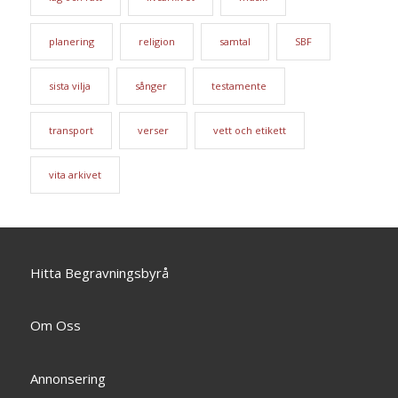
planering
religion
samtal
SBF
sista vilja
sånger
testamente
transport
verser
vett och etikett
vita arkivet
Hitta Begravningsbyrå
Om Oss
Annonsering