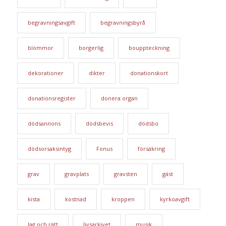
begravningsavgift
begravningsbyrå
blommor
borgerlig
bouppteckning
dekorationer
dikter
donationskort
donationsregister
donera organ
dödsannons
dödsbevis
dödsbo
dödsorsaksintyg
Fonus
försäkring
grav
gravplats
gravsten
gäst
kista
kostnad
kroppen
kyrkoavgift
lag och rätt
livsarkivet
musik