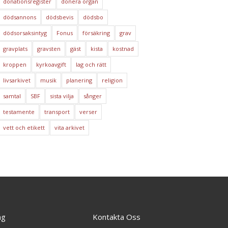
donationsregister
donera organ
dödsannons
dödsbevis
dödsbo
dödsorsaksintyg
Fonus
försäkring
grav
gravplats
gravsten
gäst
kista
kostnad
kroppen
kyrkoavgift
lag och rätt
livsarkivet
musik
planering
religion
samtal
SBF
sista vilja
sånger
testamente
transport
verser
vett och etikett
vita arkivet
ng
Kontakta Oss