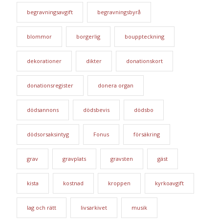
begravningsavgift
begravningsbyrå
blommor
borgerlig
bouppteckning
dekorationer
dikter
donationskort
donationsregister
donera organ
dödsannons
dödsbevis
dödsbo
dödsorsaksintyg
Fonus
försäkring
grav
gravplats
gravsten
gäst
kista
kostnad
kroppen
kyrkoavgift
lag och rätt
livsarkivet
musik