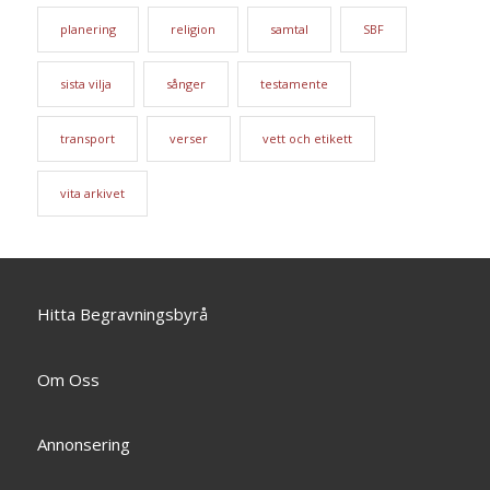
planering
religion
samtal
SBF
sista vilja
sånger
testamente
transport
verser
vett och etikett
vita arkivet
Hitta Begravningsbyrå
Om Oss
Annonsering