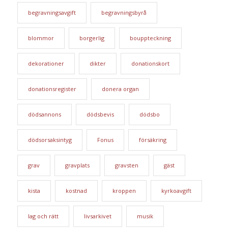
begravningsavgift
begravningsbyrå
blommor
borgerlig
bouppteckning
dekorationer
dikter
donationskort
donationsregister
donera organ
dödsannons
dödsbevis
dödsbo
dödsorsaksintyg
Fonus
försäkring
grav
gravplats
gravsten
gäst
kista
kostnad
kroppen
kyrkoavgift
lag och rätt
livsarkivet
musik