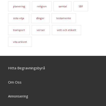
planering
religion
samtal
SBF
sista vilja
sånger
testamente
transport
verser
vett och etikett
vita arkivet
Hitta Begravningsbyrå
Om Oss
Annonsering