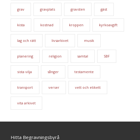
grav
gravplats
gravsten
gäst
kista
kostnad
kroppen
kyrkoavgift
lag och rätt
livsarkivet
musik
planering
religion
samtal
SBF
sista vilja
sånger
testamente
transport
verser
vett och etikett
vita arkivet
Hitta Begravningsbyrå