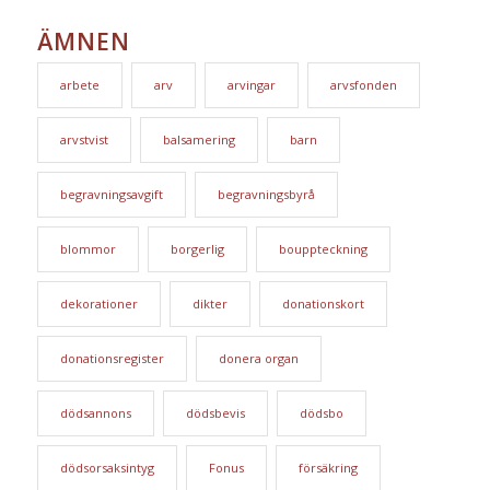
ÄMNEN
arbete
arv
arvingar
arvsfonden
arvstvist
balsamering
barn
begravningsavgift
begravningsbyrå
blommor
borgerlig
bouppteckning
dekorationer
dikter
donationskort
donationsregister
donera organ
dödsannons
dödsbevis
dödsbo
dödsorsaksintyg
Fonus
försäkring