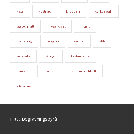
kista
kostnad
kroppen
kyrkoavgift
lag och rätt
livsarkivet
musik
planering
religion
samtal
SBF
sista vilja
sånger
testamente
transport
verser
vett och etikett
vita arkivet
Hitta Begravningsbyrå