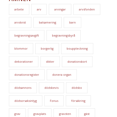
arbete
arv
arvingar
arvsfonden
arvstvist
balsamering
barn
begravningsavgift
begravningsbyrå
blommor
borgerlig
bouppteckning
dekorationer
dikter
donationskort
donationsregister
donera organ
dödsannons
dödsbevis
dödsbo
dödsorsaksintyg
Fonus
försäkring
grav
gravplats
gravsten
gäst