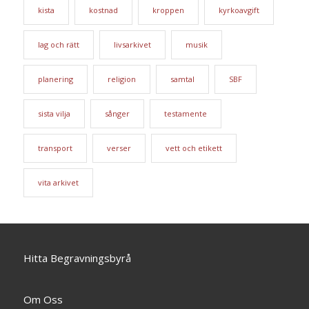
kista
kostnad
kroppen
kyrkoavgift
lag och rätt
livsarkivet
musik
planering
religion
samtal
SBF
sista vilja
sånger
testamente
transport
verser
vett och etikett
vita arkivet
Hitta Begravningsbyrå
Om Oss