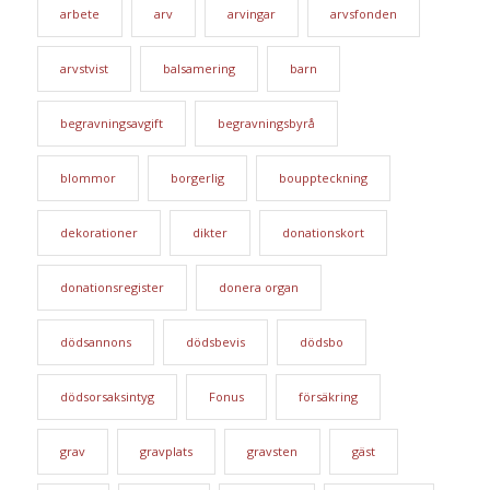
arbete
arv
arvingar
arvsfonden
arvstvist
balsamering
barn
begravningsavgift
begravningsbyrå
blommor
borgerlig
bouppteckning
dekorationer
dikter
donationskort
donationsregister
donera organ
dödsannons
dödsbevis
dödsbo
dödsorsaksintyg
Fonus
försäkring
grav
gravplats
gravsten
gäst