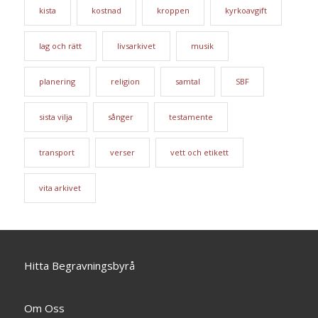
kista
kostnad
kroppen
kyrkoavgift
lag och rätt
livsarkivet
musik
planering
religion
samtal
SBF
sista vilja
sånger
testamente
transport
verser
vett och etikett
vita arkivet
Hitta Begravningsbyrå
Om Oss