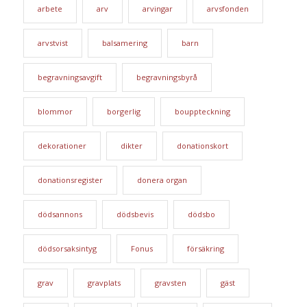
arbete
arv
arvingar
arvsfonden
arvstvist
balsamering
barn
begravningsavgift
begravningsbyrå
blommor
borgerlig
bouppteckning
dekorationer
dikter
donationskort
donationsregister
donera organ
dödsannons
dödsbevis
dödsbo
dödsorsaksintyg
Fonus
försäkring
grav
gravplats
gravsten
gäst