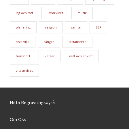
lag och rätt
livsarkivet
musik
planering
religion
samtal
SBF
sista vilja
sånger
testamente
transport
verser
vett och etikett
vita arkivet
Hitta Begravningsbyrå
Om Oss