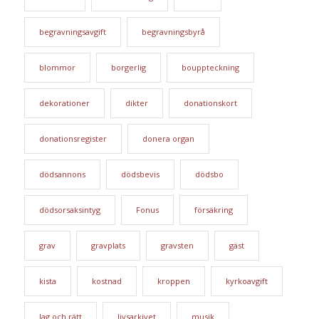
begravningsavgift
begravningsbyrå
blommor
borgerlig
bouppteckning
dekorationer
dikter
donationskort
donationsregister
donera organ
dödsannons
dödsbevis
dödsbo
dödsorsaksintyg
Fonus
försäkring
grav
gravplats
gravsten
gäst
kista
kostnad
kroppen
kyrkoavgift
lag och rätt
livsarkivet
musik