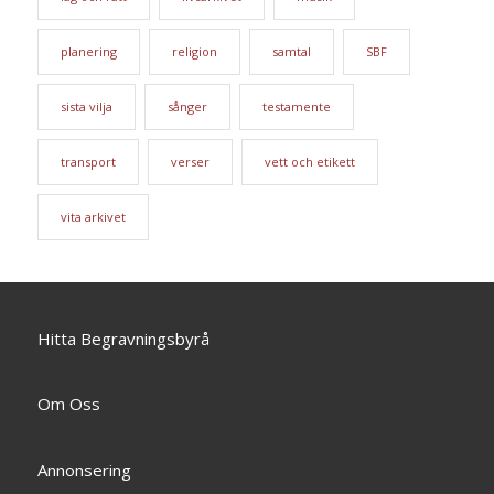
planering
religion
samtal
SBF
sista vilja
sånger
testamente
transport
verser
vett och etikett
vita arkivet
Hitta Begravningsbyrå
Om Oss
Annonsering