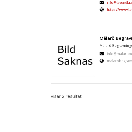
info@lavendla.
https://www.la
Mälarö Begravningsb
info@malarobe
malarobegravn
Visar 2 resultat