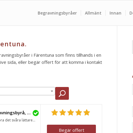
Begravningsbyråer
Allmänt
Innan
D
rentuna.
ravningsbyråer i Färentuna som finns tillhands i en
e sida, eller begär offert för att komma i kontakt
Lavendla Begravningsbyrå, Ekerö
ra det svåra lättare...
Begär offert