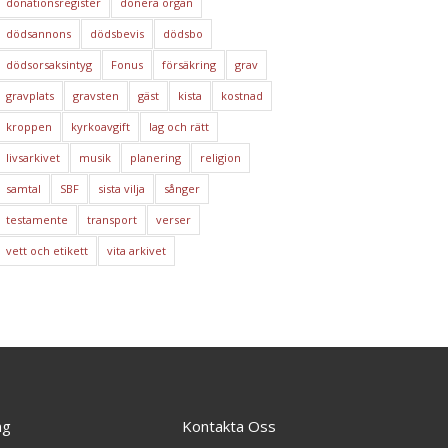
donationsregister
donera organ
dödsannons
dödsbevis
dödsbo
dödsorsaksintyg
Fonus
försäkring
grav
gravplats
gravsten
gäst
kista
kostnad
kroppen
kyrkoavgift
lag och rätt
livsarkivet
musik
planering
religion
samtal
SBF
sista vilja
sånger
testamente
transport
verser
vett och etikett
vita arkivet
ng
Kontakta Oss