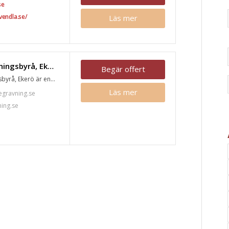
se
vendla.se/
Läs mer
Mälarö Begravningsbyrå, Ekerö
Begär offert
yrå, Ekerö är en...
Läs mer
gravning.se
ing.se