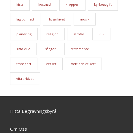
kista
kostnad
kroppen
kyrkoavgift
lag och rätt
livsarkivet
musik
planering
religion
samtal
SBF
sista vilja
sånger
testamente
transport
verser
vett och etikett
vita arkivet
Hitta Begravningsbyrå
Om Oss