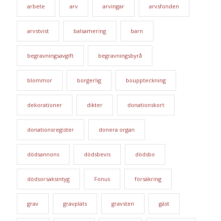
arbete
arv
arvingar
arvsfonden
arvstvist
balsamering
barn
begravningsavgift
begravningsbyrå
blommor
borgerlig
bouppteckning
dekorationer
dikter
donationskort
donationsregister
donera organ
dödsannons
dödsbevis
dödsbo
dödsorsaksintyg
Fonus
försäkring
grav
gravplats
gravsten
gäst