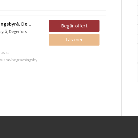
Fonus begravningsbyrå, Degerfors
Begär offert
byrå, Degerfors
Läs mer
7
us.se
nus.se/begravningsby