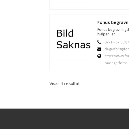
Fonus begravnings
hjälper i er i
0771 - 87 00 8
degerfors@fon
https://www.fo
ra/degerfors/
Visar 4 resultat