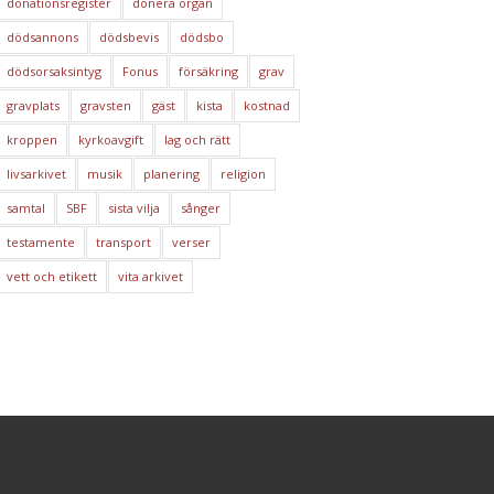
donationsregister
donera organ
dödsannons
dödsbevis
dödsbo
dödsorsaksintyg
Fonus
försäkring
grav
gravplats
gravsten
gäst
kista
kostnad
kroppen
kyrkoavgift
lag och rätt
livsarkivet
musik
planering
religion
samtal
SBF
sista vilja
sånger
testamente
transport
verser
vett och etikett
vita arkivet