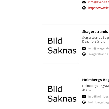
info@lavendla.
https://www.la
Skagerstrands Begr
Degerfors är en...
info@skagerst
skagerstrands.
Holmbergs Begravn
är en...
info@holmberg
holmbergsbegr