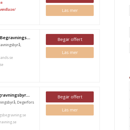
se
vendla.se/
Läs mer
Skagerstrands Begravningsbyrå, Degerfors
Begär offert
avningsbyrå,
Läs mer
rands.se
se
Holmbergs Begravningsbyrå, Degerfors
Begär offert
ingsbyrå, Degerfors
Läs mer
sbegravning.se
avning.se