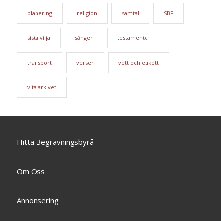
planering
religion
samtal
SBF
sista vilja
sånger
testamente
transport
verser
vett och etikett
vita arkivet
Hitta Begravningsbyrå
Om Oss
Annonsering