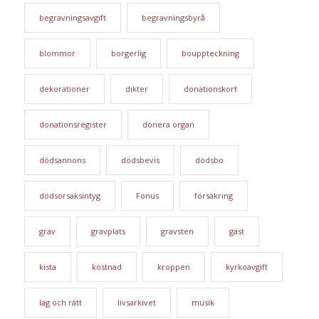
begravningsavgift
begravningsbyrå
blommor
borgerlig
bouppteckning
dekorationer
dikter
donationskort
donationsregister
donera organ
dödsannons
dödsbevis
dödsbo
dödsorsaksintyg
Fonus
försäkring
grav
gravplats
gravsten
gäst
kista
kostnad
kroppen
kyrkoavgift
lag och rätt
livsarkivet
musik