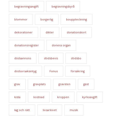
begravningsavgift
begravningsbyrå
blommor
borgerlig
bouppteckning
dekorationer
dikter
donationskort
donationsregister
donera organ
dödsannons
dödsbevis
dödsbo
dödsorsaksintyg
Fonus
försäkring
grav
gravplats
gravsten
gäst
kista
kostnad
kroppen
kyrkoavgift
lag och rätt
livsarkivet
musik