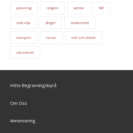
planering
religion
samtal
SBF
sista vilja
sånger
testamente
transport
verser
vett och etikett
vita arkivet
Hitta Begravningsbyrå
Om Oss
Annonsering