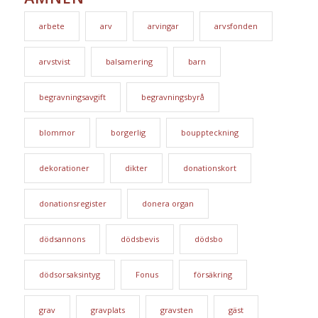
arbete
arv
arvingar
arvsfonden
arvstvist
balsamering
barn
begravningsavgift
begravningsbyrå
blommor
borgerlig
bouppteckning
dekorationer
dikter
donationskort
donationsregister
donera organ
dödsannons
dödsbevis
dödsbo
dödsorsaksintyg
Fonus
försäkring
grav
gravplats
gravsten
gäst