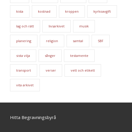
kista
kostnad
kroppen
kyrkoavgift
lag och rätt
livsarkivet
musik
planering
religion
samtal
SBF
sista vilja
sånger
testamente
transport
verser
vett och etikett
vita arkivet
Hitta Begravningsbyrå