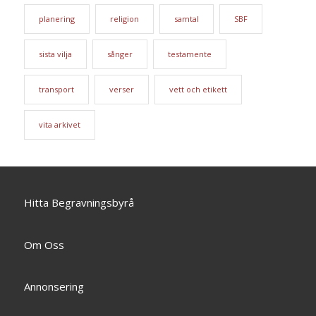
planering
religion
samtal
SBF
sista vilja
sånger
testamente
transport
verser
vett och etikett
vita arkivet
Hitta Begravningsbyrå
Om Oss
Annonsering