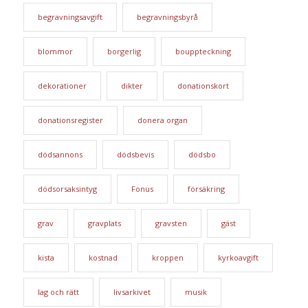
begravningsavgift
begravningsbyrå
blommor
borgerlig
bouppteckning
dekorationer
dikter
donationskort
donationsregister
donera organ
dödsannons
dödsbevis
dödsbo
dödsorsaksintyg
Fonus
försäkring
grav
gravplats
gravsten
gäst
kista
kostnad
kroppen
kyrkoavgift
lag och rätt
livsarkivet
musik