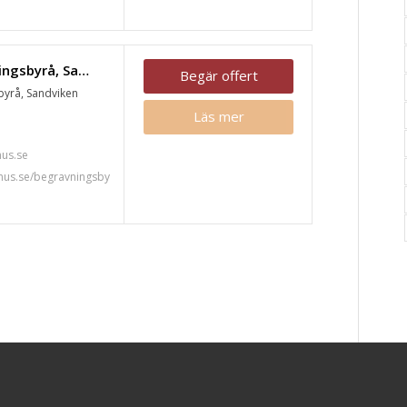
Fonus begravningsbyrå, Sandviken
Begär offert
yrå, Sandviken
Läs mer
7
us.se
nus.se/begravningsby