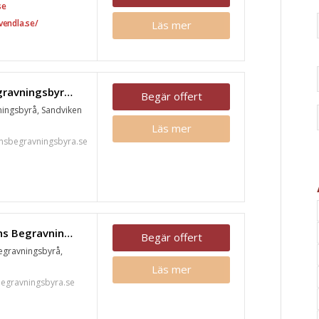
se
vendla.se/
Läs mer
Sandvikens Begravningsbyrå, Sandviken
Begär offert
ingsbyrå, Sandviken
Läs mer
nsbegravningsbyra.se
Ovansjöbygdens Begravningsbyrå, Sandviken
Begär offert
gravningsbyrå,
Läs mer
egravningsbyra.se