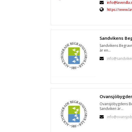
info@lavendla.
https://www.la
Sandvikens Begravn
är en...
info@sandvike
Ovansjöbygdens Be
Sandviken är...
info@ovansjob