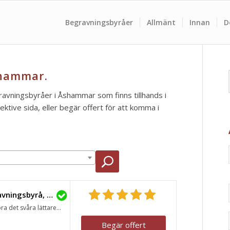
Begravningsbyråer
Allmänt
Innan
D
shammar.
gravningsbyråer i Åshammar som finns tillhands i
tive sida, eller begär offert för att komma i
Lavendla Begravningsbyrå, Sandviken
ra det svåra lättare...
Begär offert