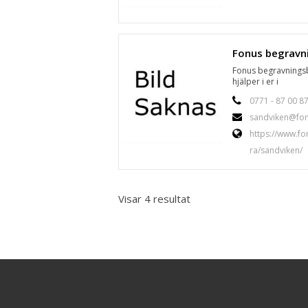
Fonus begravningsb
hjälper i er i
0771 - 87 00 8
sandviken@fon
https://www.fo
ra/sandviken/
Visar 4 resultat