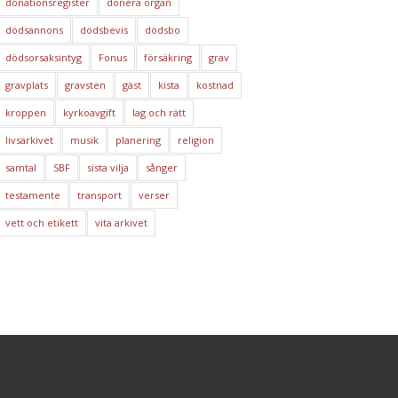
donationsregister
donera organ
dödsannons
dödsbevis
dödsbo
dödsorsaksintyg
Fonus
försäkring
grav
gravplats
gravsten
gäst
kista
kostnad
kroppen
kyrkoavgift
lag och rätt
livsarkivet
musik
planering
religion
samtal
SBF
sista vilja
sånger
testamente
transport
verser
vett och etikett
vita arkivet