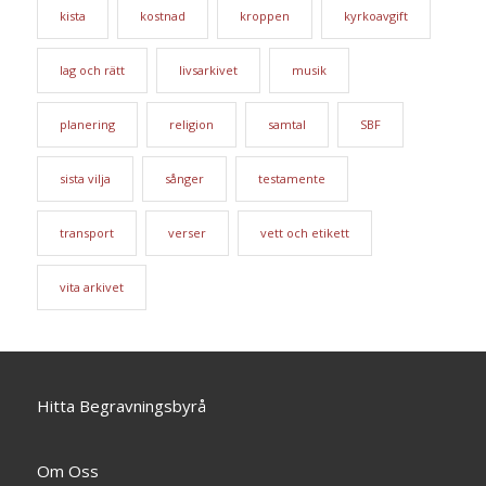
kista
kostnad
kroppen
kyrkoavgift
lag och rätt
livsarkivet
musik
planering
religion
samtal
SBF
sista vilja
sånger
testamente
transport
verser
vett och etikett
vita arkivet
Hitta Begravningsbyrå
Om Oss