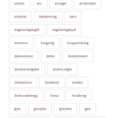
arbete
arv
arvingar
arvsfonden
arvstvist
balsamering
barn
begravningsavgift
begravningsbyrå
blommor
borgerlig
bouppteckning
dekorationer
dikter
donationskort
donationsregister
donera organ
dödsannons
dödsbevis
dödsbo
dödsorsaksintyg
Fonus
försäkring
grav
gravplats
gravsten
gäst