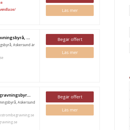
se
vendla.se/
Läs mer
Götmars Begravningsbyrå, Askersund
Begär offert
gsbyrå, Askersund är
Läs mer
se
Askersunds Begravningsbyrå, Askersund
Begär offert
ningsbyrå, Askersund
Läs mer
strombegravning.se
ravning.se