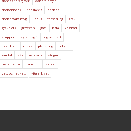
donationsregister
donera organ
dödsannons
dödsbevis
dödsbo
dödsorsaksintyg
Fonus
försäkring
grav
gravplats
gravsten
gäst
kista
kostnad
kroppen
kyrkoavgift
lag och rätt
livsarkivet
musik
planering
religion
samtal
SBF
sista vilja
sånger
testamente
transport
verser
vett och etikett
vita arkivet