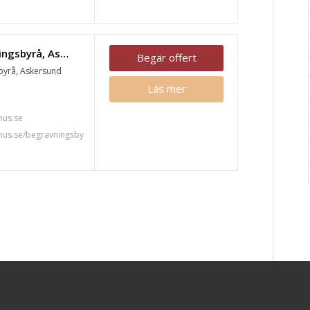
Fonus begravningsbyrå, Askersund
Begär offert
byrå, Askersund
Läs mer
7
us.se
nus.se/begravningsby