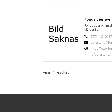
Fonus begravnings
hjälper i er i
0771 - 87 00 8
askersund@fon
https://www.fo
ra/askersund/
Visar 4 resultat