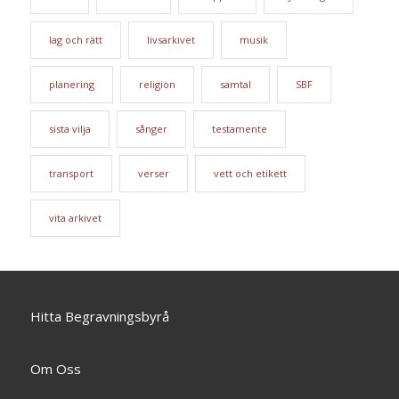
lag och rätt
livsarkivet
musik
planering
religion
samtal
SBF
sista vilja
sånger
testamente
transport
verser
vett och etikett
vita arkivet
Hitta Begravningsbyrå
Om Oss