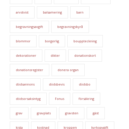
arvstvist
balsamering
barn
begravningsavgift
begravningsbyrå
blommor
borgerlig
bouppteckning
dekorationer
dikter
donationskort
donationsregister
donera organ
dödsannons
dödsbevis
dödsbo
dödsorsaksintyg
Fonus
försäkring
grav
gravplats
gravsten
gäst
kista
kostnad
kroppen
kyrkoavgift