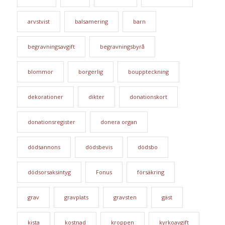
arvstvist
balsamering
barn
begravningsavgift
begravningsbyrå
blommor
borgerlig
bouppteckning
dekorationer
dikter
donationskort
donationsregister
donera organ
dödsannons
dödsbevis
dödsbo
dödsorsaksintyg
Fonus
försäkring
grav
gravplats
gravsten
gäst
kista
kostnad
kroppen
kyrkoavgift