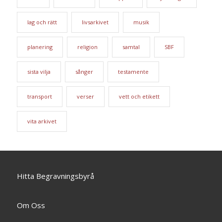
lag och rätt
livsarkivet
musik
planering
religion
samtal
SBF
sista vilja
sånger
testamente
transport
verser
vett och etikett
vita arkivet
Hitta Begravningsbyrå
Om Oss