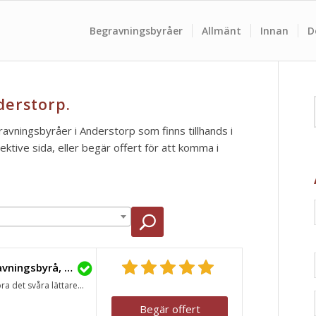
Begravningsbyråer
Allmänt
Innan
D
derstorp.
gravningsbyråer i Anderstorp som finns tillhands i
tive sida, eller begär offert för att komma i
Lavendla Begravningsbyrå, Gislaved
ra det svåra lättare...
Begär offert