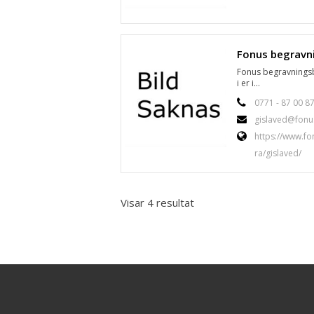
Fonus begravningsb
i er i...
0771 - 87 00 8
gislaved@fonu
https://www.fo
ra/gislaved/
Visar 4 resultat