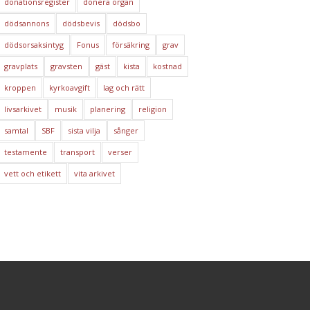
donationsregister
donera organ
dödsannons
dödsbevis
dödsbo
dödsorsaksintyg
Fonus
försäkring
grav
gravplats
gravsten
gäst
kista
kostnad
kroppen
kyrkoavgift
lag och rätt
livsarkivet
musik
planering
religion
samtal
SBF
sista vilja
sånger
testamente
transport
verser
vett och etikett
vita arkivet