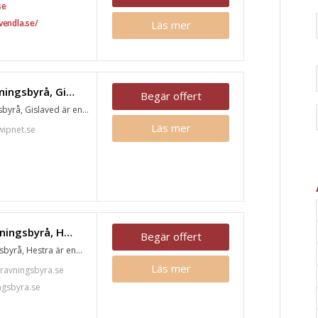
se
vendla.se/
Läs mer
Västbo Begravningsbyrå, Gislaved
Begär offert
yrå, Gislaved är en...
Läs mer
ipnet.se
Rudens Begravningsbyrå, Hestra
Begär offert
yrå, Hestra är en...
Läs mer
ravningsbyra.se
ngsbyra.se