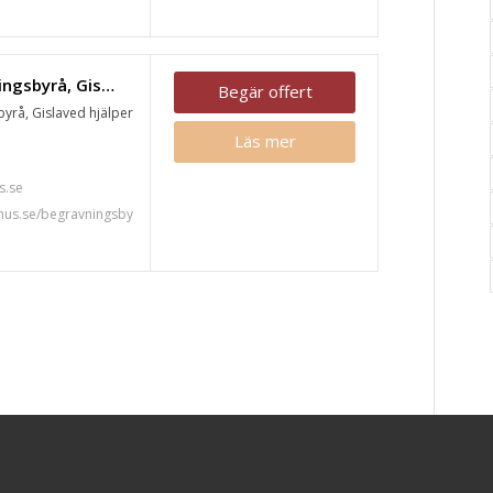
Fonus begravningsbyrå, Gislaved
Begär offert
yrå, Gislaved hjälper
Läs mer
7
s.se
nus.se/begravningsby