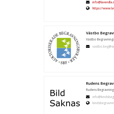
info@lavendla.
https://www.la
Västbo Begravningsb
vastbo.beg@sw
Rudens Begravningsb
info@kindsbeg
kindsbegravni