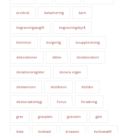
arvstvist
balsamering
barn
begravningsavgift
begravningsbyrå
blommor
borgerlig
bouppteckning
dekorationer
dikter
donationskort
donationsregister
donera organ
dödsannons
dödsbevis
dödsbo
dödsorsaksintyg
Fonus
försäkring
grav
gravplats
gravsten
gäst
kista
kostnad
kroppen
kyrkoavgift