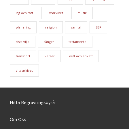
lag och rätt
livsarkivet
musik
planering
religion
samtal
SBF
sista vilja
sånger
testamente
transport
verser
vett och etikett
vita arkivet
Hitta Begravningsbyrå
Om Oss