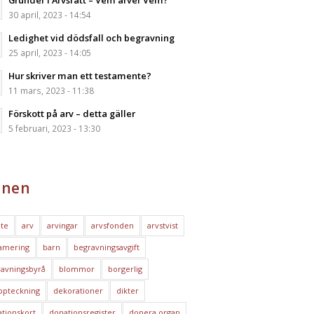
Grunder i Arvsrätt – Vem ärver Vem?
30 april, 2023 - 14:54
Ledighet vid dödsfall och begravning
25 april, 2023 - 14:05
Hur skriver man ett testamente?
11 mars, 2023 - 11:38
Förskott på arv – detta gäller
5 februari, 2023 - 13:30
nen
te
arv
arvingar
arvsfonden
arvstvist
amering
barn
begravningsavgift
avningsbyrå
blommor
borgerlig
ppteckning
dekorationer
dikter
tionskort
donationsregister
donera organ