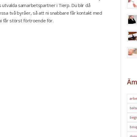
 utvalda samarbetspartner i Tierp. Du blir då
ssa två byråer, så att ni snabbare får kontakt med
i får störst förtroende för.
Äm
arbe
bals
begr
bou
dona