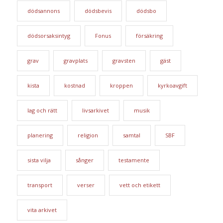
dödsannons
dödsbevis
dödsbo
dödsorsaksintyg
Fonus
försäkring
grav
gravplats
gravsten
gäst
kista
kostnad
kroppen
kyrkoavgift
lag och rätt
livsarkivet
musik
planering
religion
samtal
SBF
sista vilja
sånger
testamente
transport
verser
vett och etikett
vita arkivet