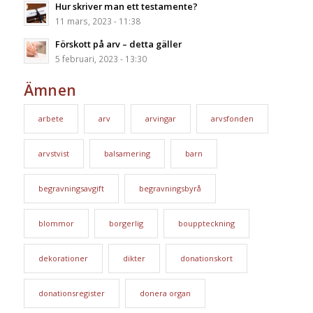
Hur skriver man ett testamente?
11 mars, 2023 - 11:38
Förskott på arv – detta gäller
5 februari, 2023 - 13:30
Ämnen
arbete
arv
arvingar
arvsfonden
arvstvist
balsamering
barn
begravningsavgift
begravningsbyrå
blommor
borgerlig
bouppteckning
dekorationer
dikter
donationskort
donationsregister
donera organ